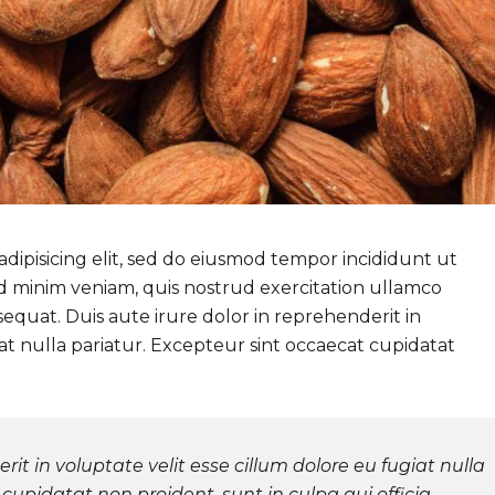
dipisicing elit, sed do eiusmod tempor incididunt ut
d minim veniam, quis nostrud exercitation ullamco
sequat. Duis aute irure dolor in reprehenderit in
iat nulla pariatur. Excepteur sint occaecat cupidatat
rit in voluptate velit esse cillum dolore eu fugiat nulla
cupidatat non proident, sunt in culpa qui officia