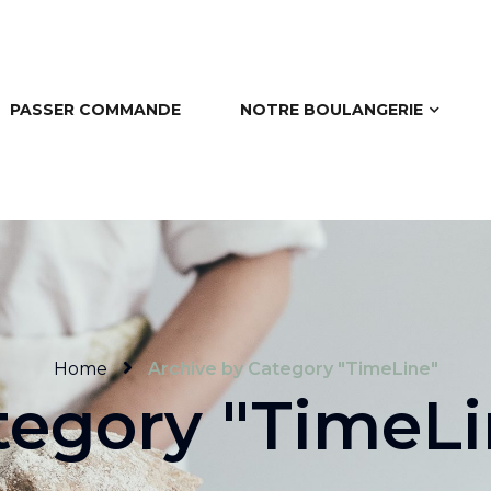
PASSER COMMANDE
NOTRE BOULANGERIE
Home
Archive by Category "TimeLine"
tegory "TimeLi